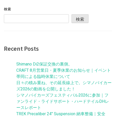
ナ
検索
ビ
検索
ゲ
ー
シ
Recent Posts
ョ
ン
Shimano Di2保証交換の裏側。
CRAFT 8月営業日・夏季休業のお知らせ｜イベント
帯同による臨時休業について
日々の積み重ね、その延長線上で。シマノバイカー
ズ2026の動画を公開しました！
シマノバイカーズフェスティバル2026に参加｜フ
ァンライド・ライドサポート・ハードテイルDHレ
ースレポート
TREK Precaliber 24″ Suspension 納車整備｜安全