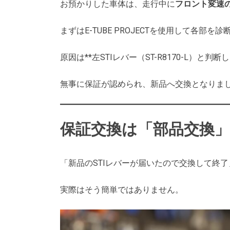
お預かりした車体は、走行中に
フロント変速
まずはE-TUBE PROJECTを使用して各部
原因は**左STIレバー（ST-R8170-L）
無事に保証が認められ、新品へ交換となりま
保証交換は「部品交換
「新品のSTIレバーが届いたので交換して終了
実際はそう簡単ではありません。