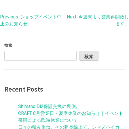
投
Previous:
ショップイベント中
Next:
今週末より営業再開致し
止のお知らせ。
ます。
稿
ナ
検索
ビ
検索
ゲ
ー
シ
Recent Posts
ョ
ン
Shimano Di2保証交換の裏側。
CRAFT 8月営業日・夏季休業のお知らせ｜イベント
帯同による臨時休業について
日々の積み重ね、その延長線上で。シマノバイカー